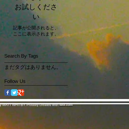
お試しくださ
い
記事が公開されると、
ここに表示されます。
Search By Tags
まだタグはありません。
Follow Us
y MATT WHITBY. Proudly created with
Wix.com